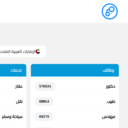
الإمارات العربية المتحد
وظائف
خدمات
دكتور
عقار
576024
طبيب
نقل
68843
مهندس
سياحة وسفر
69215