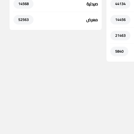
صيدلية
14568
44134
معرض
52563
14456
21463
5840