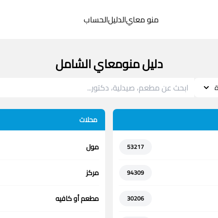
منو معاي
الدليل
الحساب
دليل منومعاي الشامل
ة
محلات
مول
53217
مركز
94309
مطعم أو كافيه
30206