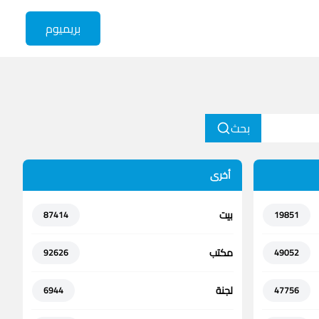
بريميوم
بحث
أخرى
بيت
87414
19851
مكتب
92626
49052
لجنة
6944
47756