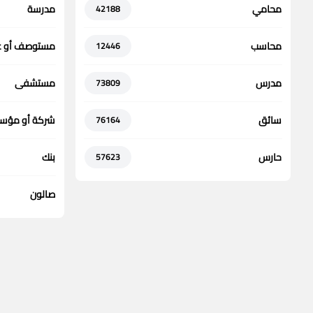
محامي
مدرسة
42188
محاسب
مستوصف أو ع
12446
مدرس
مستشفى
73809
سائق
شركة أو مؤس
76164
حارس
بنك
57623
صالون