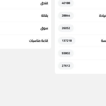
فندق
40188
يادة
بقالة
28844
سوق
26052
سة
قاعة مناسبات
137218
93802
27612