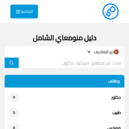
القائمة
دليل منومعاي الشامل
جزر المالديف
وظائف
دكتور
0
طبيب
0
مهندس
0