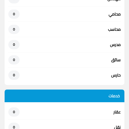
محامي
0
محاسب
0
مدرس
0
سائق
0
حارس
0
خدمات
عقار
0
نقل
0