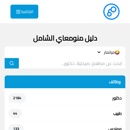
القائمة
دليل منومعاي الشامل
ميانمار
وظائف
دكتور
2184
طبيب
44
مهندس
133