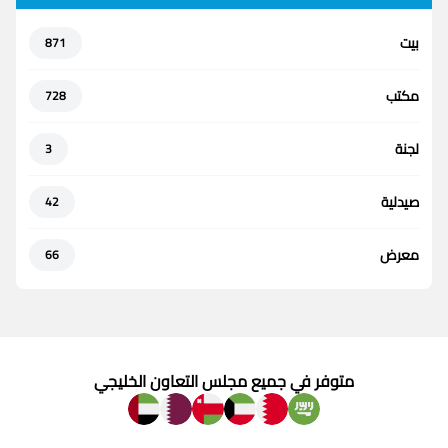
بيت
871
مكتب
728
لجنة
3
صيدلية
42
معرض
66
متوفر في جميع مجلس التعاون الخليجي