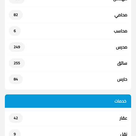
محامي
82
محاسب
6
مدرس
249
سائق
255
حارس
84
خدمات
عقار
42
نقل
9