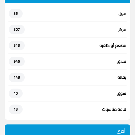
مول
35
مركز
307
مطعم أو كافيه
313
فندق
946
بقالة
148
سوق
40
قاعة مناسبات
13
أخرى