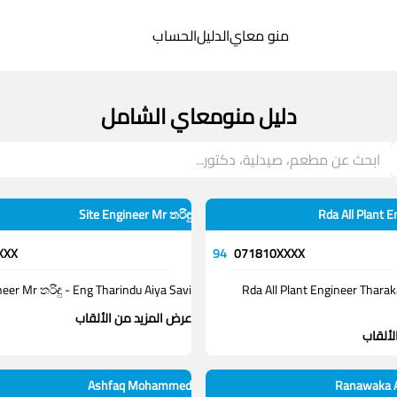
منو معاي
الدليل
الحساب
دليل منومعاي الشامل
Site Engineer Mr තරිඳු
Rda All Plant 
XXX
94
071810XXXX
neer Mr තරිඳු - Eng Tharindu Aiya Savi
Rda All Plant Engineer Thara
عرض المزيد من الألقاب
لألقاب
Ashfaq Mohammed