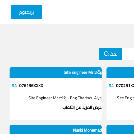
بريميوم
بحث
Site Engineer Mr තරිඳු
94
076136XXXX
94
070251X
Site Engineer Mr තරිඳු - Eng Tharindu Aiya
Site Engi
عرض المزيد من الألقاب
Nuski Mohamad